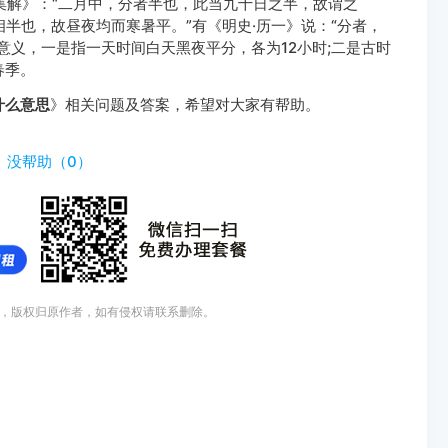
集解》：“二月中，分者半也，此当九十日之半，故谓之
相半也，故昼夜均而寒暑平。”有《明史·历一》说：“分者，
意义，一是指一天时间白天黑夜平分，各为12小时;二是古时
春季。
什么意思
》相关问题及答案，希望对大家有帮助。
）
没帮助（
0
）
，版权归原作者，如有侵权请联系删除。