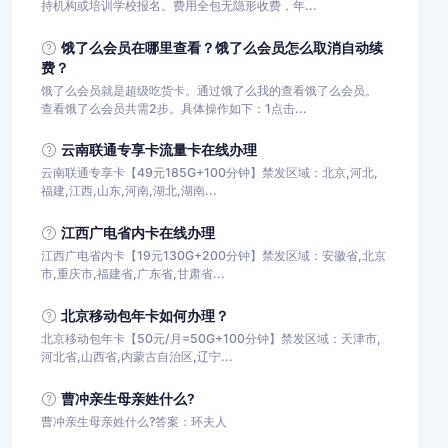
持机构或培训学校报名。费用全包无隐形收费，年...
饿了么会员在哪里查看？饿了么会员怎么取消自动续
费？
饿了么会员就是超级吃货卡。通过饿了么我的查看饿了么会员。
查看饿了么会员共需2步。具体操作如下：1点击...
云南联通专享卡流量卡在线办理
云南联通专享卡【49元185G+100分钟】禁发区域：北京,河北,
福建,江西,山东,河南,湖北,湖南...
江西广电省内卡在线办理
江西广电省内卡【19元130G+200分钟】禁发区域：安徽省,北京
市,重庆市,福建省,广东省,甘肃省...
北京移动包年卡如何办理？
北京移动包年卡【50元/月=50G+100分钟】禁发区域：天津市,
河北省,山西省,内蒙古自治区,辽宁...
曹冲亲生母亲姓什么?
曹冲亲生母亲姓什么?答案：环夫人