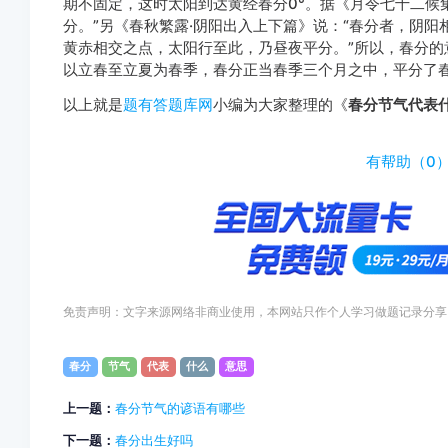
期不固定，这时太阳到达黄经春分0°。据《月令七十二候
分。”另《春秋繁露·阴阳出入上下篇》说：“春分者，阴阳
黄赤相交之点，太阳行至此，乃昼夜平分。”所以，春分的
以立春至立夏为春季，春分正当春季三个月之中，平分了
以上就是
题有答题库网
小编为大家整理的《
春分节气代表
http://www.tiyouda.com/wdt/1588.html
有帮助（
0
免责声明：文字来源网络非商业使用，本网站只作个人学习做题记录分享
春分
节气
代表
什么
意思
上一题：
春分节气的谚语有哪些
下一题：
春分出生好吗