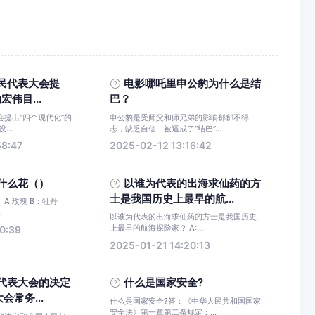
民代表大会提
电影哪吒里申公豹为什么是结
宏伟目...
巴？
提出“四个现代化”的
申公豹是受师父和师兄弟的影响郁郁不得
...
志，缺乏自信，被逼成了“结巴”...
58:47
2025-02-12 13:16:42
什么花（）
以谁为代表的出海求仙药的方
士是我国历史上最早的航...
A:玫瑰 B：牡丹
.
以谁为代表的出海求仙药的方士是我国历史
上最早的航海探险家？ A:...
0:39
2025-01-21 14:20:13
代表大会的决定
什么是国家安全?
常务...
什么是国家安全?答：《中华人民共和国国家
安全法》第一章第二条规定：...