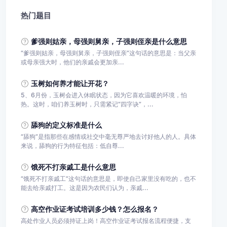
热门题目
爹强则姑亲，‌母强则舅亲，‌子强则侄亲是什么意思
‌“‌爹强则姑亲，‌母强则舅亲，‌子强则侄亲”这句话的意思是：当父亲
或母亲强大时，他们的亲戚会更加亲...
玉树如何养才能让开花？
5、6月份，玉树会进入休眠状态，因为它喜欢温暖的环境，怕
热。这时，咱们养玉树时，只需紧记“四字诀”，...
舔狗的定义标准是什么
‌“舔狗”是指那些在感情或社交中毫无尊严地去讨好他人的人。‌具体
来说，舔狗的行为特征包括：‌‌低自尊...
饿死不打亲戚工是什么意思
“饿死不打亲戚工”这句话的意思是，即使自己家里没有吃的，也不
能去给亲戚打工。这是因为农民们认为，亲戚...
高空作业证考试培训多少钱？怎么报名？
高处作业人员必须持证上岗！高空作业证考试报名流程便捷，支