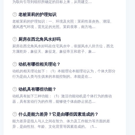
为取向引导到组织所确定的目标上来，从而建立...
老桩茉莉的护理知识
老桩茉莉的护理知识：一、环境及光照：茉莉性喜炎热、潮湿、
通风透气环境，需充足的光照。茉莉畏寒，南方地...
厨房在西北角风水好吗
厨房在西北角风水好吗在住宅风水中，依据风水八卦方位，西北
方属乾卦，象征天、象征龙、象征帝王和君子、象...
动机有哪些相关理论？
动机的相关理论如下：（1）本能理论本能理论认为，个体大部分
行为是由人类与生俱来的本能控制的。本能是在...
动机具有哪些功能？
动机具有如下三种功能：（1）激活功能动机是个体行为的推动
器，具有发动行为的作用，能够使个体由静止状态...
什么是能力差异？它是由哪些因素造成的？
能力差异是指人与人之间在智力、体力及工作能力等方面的差
异，是由性别、年龄、文化背景等因素造成的。（1...