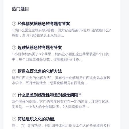
热门题目
经典搞笑脑筋急转弯题有答案
1.为什么蚕宝宝很有钱?答案：因为它会结茧(节俭)2.铅笔姓什么?
答案：萧,削(萧)铅笔3.玉米想追...
超难脑筋急转弯题有答案
1.小丽和妈妈买了8个苹果，妈妈让小丽把这些苹果装进5个口袋
中，每个口袋里都是双数，你能做到吗?【答...
厨房在西北角的化解方法
厨房在西北角的化解方法1、黄布包土化解厨房在西北角风水在风
水学中，五行土能泄火，想要化解厨房在西北角...
什么是差别感受性和差别感觉阈限？
两个同样的刺激，它们的强度只有存在一定的差异，才能引起感
觉差别。一支8人的小合唱队伍，2人因病假缺席...
简述组织文化的功能。
答：（1）导向功能：把组织整体和组织员工个人的价值取向及行