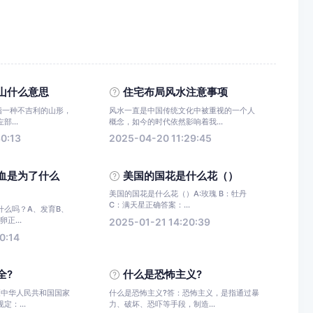
山什么意思
住宅布局风水注意事项
指一种不吉利的山形，
风水一直是中国传统文化中被重视的一个人
...
概念，如今的时代依然影响着我...
0:13
2025-04-20 11:29:45
血是为了什么
美国的国花是什么花（）
美国的国花是什么花（）A:玫瑰 B：牡丹
C：满天星正确答案：...
什么吗？A、发育B、
正...
2025-01-21 14:20:39
0:14
全?
什么是恐怖主义?
《中华人民共和国国家
什么是恐怖主义?答：恐怖主义，是指通过暴
：...
力、破坏、恐吓等手段，制造...