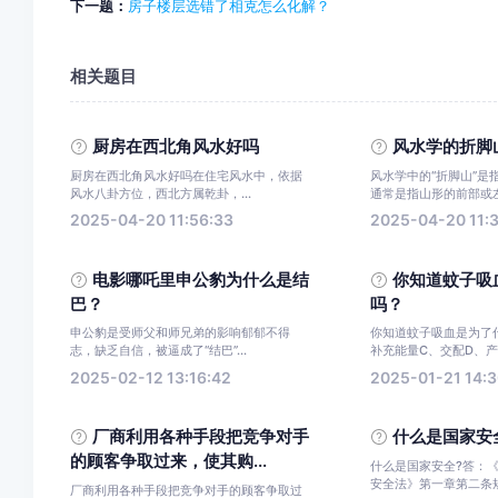
下一题：
房子楼层选错了相克怎么化解？
相关题目
厨房在西北角风水好吗
风水学的折脚
厨房在西北角风水好吗在住宅风水中，依据
风水学中的“折脚山”是
风水八卦方位，西北方属乾卦，...
通常是指山形的前部或左部
2025-04-20 11:56:33
2025-04-20 11:3
电影哪吒里申公豹为什么是结
你知道蚊子吸
巴？
吗？
申公豹是受师父和师兄弟的影响郁郁不得
你知道蚊子吸血是为了
志，缺乏自信，被逼成了“结巴”...
补充能量C、交配D、产卵
2025-02-12 13:16:42
2025-01-21 14:3
厂商利用各种手段把竞争对手
什么是国家安
的顾客争取过来，使其购...
什么是国家安全?答：
安全法》第一章第二条规定
厂商利用各种手段把竞争对手的顾客争取过