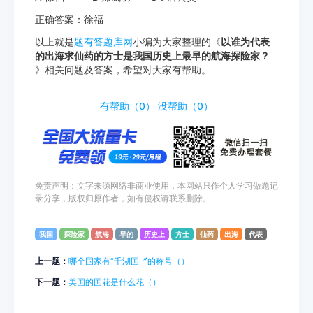
正确答案：徐福
以上就是
题有答题库网
小编为大家整理的《
以谁为代表
的出海求仙药的方士是我国历史上最早的航海探险家？
》相关问题及答案，希望对大家有帮助。
http://www.tiyouda.com/dxti/1853.html
有帮助（
0
）
没帮助（
0
）
免责声明：文字来源网络非商业使用，本网站只作个人学习做题记
录分享，版权归原作者，如有侵权请联系删除。
我国
探险家
航海
早的
历史上
方士
仙药
出海
代表
上一题：
哪个国家有“千湖国〞的称号（）
下一题：
美国的国花是什么花（）