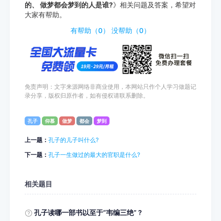
的、 做梦都会梦到的人是谁?
》相关问题及答案，希望对
大家有帮助。
http://www.tiyouda.com/jdt/1328.html
有帮助（
0
）
没帮助（
0
）
免责声明：文字来源网络非商业使用，本网站只作个人学习做题记
录分享，版权归原作者，如有侵权请联系删除。
孔子
仰慕
做梦
都会
梦到
上一题：
孔子的儿子叫什么?
下一题：
孔子一生做过的最大的官职是什么?
相关题目
孔子读哪一部书以至于“韦编三绝” ?