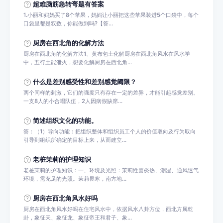
超难脑筋急转弯题有答案
1.小丽和妈妈买了8个苹果，妈妈让小丽把这些苹果装进5个口袋中，每个
口袋里都是双数，你能做到吗?【答...
厨房在西北角的化解方法
厨房在西北角的化解方法1、黄布包土化解厨房在西北角风水在风水学
中，五行土能泄火，想要化解厨房在西北角...
什么是差别感受性和差别感觉阈限？
两个同样的刺激，它们的强度只有存在一定的差异，才能引起感觉差别。
一支8人的小合唱队伍，2人因病假缺席...
简述组织文化的功能。
答：（1）导向功能：把组织整体和组织员工个人的价值取向及行为取向
引导到组织所确定的目标上来，从而建立...
老桩茉莉的护理知识
老桩茉莉的护理知识：一、环境及光照：茉莉性喜炎热、潮湿、通风透气
环境，需充足的光照。茉莉畏寒，南方地...
厨房在西北角风水好吗
厨房在西北角风水好吗在住宅风水中，依据风水八卦方位，西北方属乾
卦，象征天、象征龙、象征帝王和君子、象...