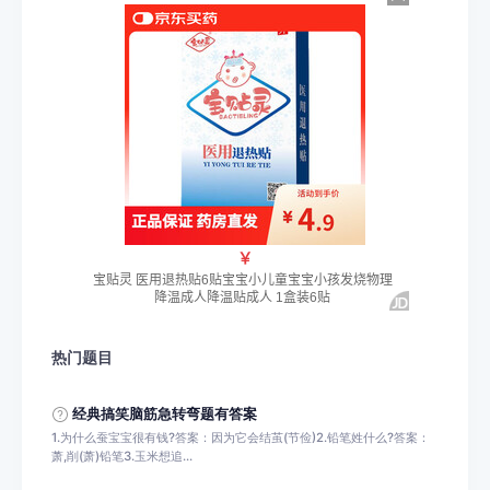
热门题目
经典搞笑脑筋急转弯题有答案
1.为什么蚕宝宝很有钱?答案：因为它会结茧(节俭)2.铅笔姓什么?答案：
萧,削(萧)铅笔3.玉米想追...