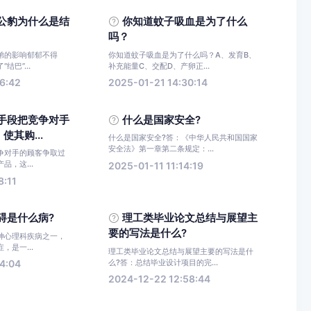
公豹为什么是结
你知道蚊子吸血是为了什么
吗？
弟的影响郁郁不得
你知道蚊子吸血是为了什么吗？A、发育B、
结巴”...
补充能量C、交配D、产卵正...
6:42
2025-01-21 14:30:14
手段把竞争对手
什么是国家安全?
其购...
什么是国家安全?答：《中华人民共和国国家
安全法》第一章第二条规定：...
争对手的顾客争取过
品，这...
2025-01-11 11:14:19
8:11
碍是什么病?
理工类毕业论文总结与展望主
要的写法是什么?
神心理科疾病之一，
，是一...
理工类毕业论文总结与展望主要的写法是什
么?答：总结毕业设计项目的完...
4:04
2024-12-22 12:58:44