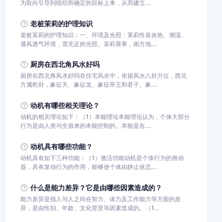
为取向引导到组织所确定的目标上来，从而建立...
老桩茉莉的护理知识
老桩茉莉的护理知识：一、环境及光照：茉莉性喜炎热、潮湿、
通风透气环境，需充足的光照。茉莉畏寒，南方地...
厨房在西北角风水好吗
厨房在西北角风水好吗在住宅风水中，依据风水八卦方位，西北
方属乾卦，象征天、象征龙、象征帝王和君子、象...
动机有哪些相关理论？
动机的相关理论如下：（1）本能理论本能理论认为，个体大部分
行为是由人类与生俱来的本能控制的。本能是在...
动机具有哪些功能？
动机具有如下三种功能：（1）激活功能动机是个体行为的推动
器，具有发动行为的作用，能够使个体由静止状态...
什么是能力差异？它是由哪些因素造成的？
能力差异是指人与人之间在智力、体力及工作能力等方面的差
异，是由性别、年龄、文化背景等因素造成的。（1...