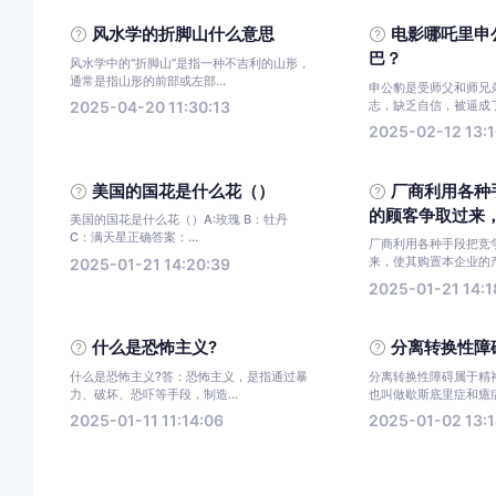
风水学的折脚山什么意思
电影哪吒里申
巴？
风水学中的“折脚山”是指一种不吉利的山形，
通常是指山形的前部或左部...
申公豹是受师父和师兄
志，缺乏自信，被逼成了“
2025-04-20 11:30:13
2025-02-12 13:1
美国的国花是什么花（）
厂商利用各种
的顾客争取过来，使
美国的国花是什么花（）A:玫瑰 B：牡丹
C：满天星正确答案：...
厂商利用各种手段把竞
来，使其购置本企业的产
2025-01-21 14:20:39
2025-01-21 14:1
什么是恐怖主义?
分离转换性障
什么是恐怖主义?答：恐怖主义，是指通过暴
分离转换性障碍属于精
力、破坏、恐吓等手段，制造...
也叫做歇斯底里症和癔症
2025-01-11 11:14:06
2025-01-02 13:1