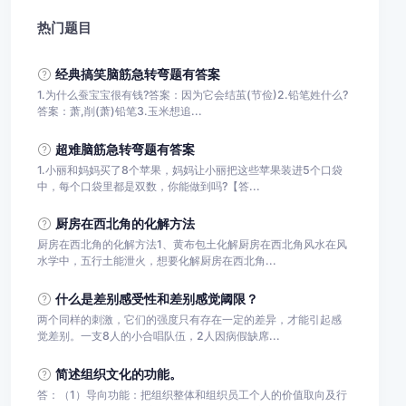
热门题目
经典搞笑脑筋急转弯题有答案
1.为什么蚕宝宝很有钱?答案：因为它会结茧(节俭)2.铅笔姓什么?
答案：萧,削(萧)铅笔3.玉米想追...
超难脑筋急转弯题有答案
1.小丽和妈妈买了8个苹果，妈妈让小丽把这些苹果装进5个口袋
中，每个口袋里都是双数，你能做到吗?【答...
厨房在西北角的化解方法
厨房在西北角的化解方法1、黄布包土化解厨房在西北角风水在风
水学中，五行土能泄火，想要化解厨房在西北角...
什么是差别感受性和差别感觉阈限？
两个同样的刺激，它们的强度只有存在一定的差异，才能引起感
觉差别。一支8人的小合唱队伍，2人因病假缺席...
简述组织文化的功能。
答：（1）导向功能：把组织整体和组织员工个人的价值取向及行