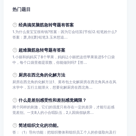
热门题目
经典搞笑脑筋急转弯题有答案
1.为什么蚕宝宝很有钱?答案：因为它会结茧(节俭)2.铅笔姓什么?
答案：萧,削(萧)铅笔3.玉米想追...
超难脑筋急转弯题有答案
1.小丽和妈妈买了8个苹果，妈妈让小丽把这些苹果装进5个口袋
中，每个口袋里都是双数，你能做到吗?【答...
厨房在西北角的化解方法
厨房在西北角的化解方法1、黄布包土化解厨房在西北角风水在风
水学中，五行土能泄火，想要化解厨房在西北角...
什么是差别感受性和差别感觉阈限？
两个同样的刺激，它们的强度只有存在一定的差异，才能引起感
觉差别。一支8人的小合唱队伍，2人因病假缺席...
简述组织文化的功能。
答：（1）导向功能：把组织整体和组织员工个人的价值取向及行