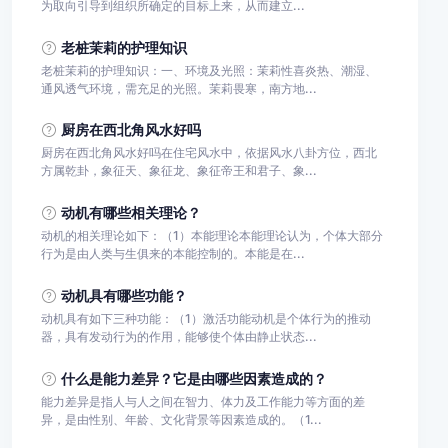
为取向引导到组织所确定的目标上来，从而建立...
老桩茉莉的护理知识
老桩茉莉的护理知识：一、环境及光照：茉莉性喜炎热、潮湿、
通风透气环境，需充足的光照。茉莉畏寒，南方地...
厨房在西北角风水好吗
厨房在西北角风水好吗在住宅风水中，依据风水八卦方位，西北
方属乾卦，象征天、象征龙、象征帝王和君子、象...
动机有哪些相关理论？
动机的相关理论如下：（1）本能理论本能理论认为，个体大部分
行为是由人类与生俱来的本能控制的。本能是在...
动机具有哪些功能？
动机具有如下三种功能：（1）激活功能动机是个体行为的推动
器，具有发动行为的作用，能够使个体由静止状态...
什么是能力差异？它是由哪些因素造成的？
能力差异是指人与人之间在智力、体力及工作能力等方面的差
异，是由性别、年龄、文化背景等因素造成的。（1...