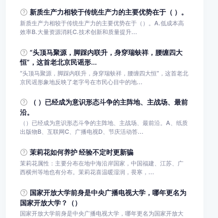
新质生产力相较于传统生产力的主要优势在于（ ）。
新质生产力相较于传统生产力的主要优势在于（）。A.低成本高
效率B.大量资源消耗C.技术创新和质量提升...
“头顶马聚源，脚踩内联升，身穿瑞蚨祥，腰缠四大
恒”，这首老北京民谣形...
“头顶马聚源，脚踩内联升，身穿瑞蚨祥，腰缠四大恒”，这首老北
京民谣形象地反映了老字号在市民心目中的地...
（ ）已经成为意识形态斗争的主阵地、主战场、最前
沿。
（）已经成为意识形态斗争的主阵地、主战场、最前沿。A、纸质
出版物B、互联网C、广播电视D、节庆活动答...
茉莉花如何养护 经验不定时更新骗
茉莉花属性：主要分布在地中海沿岸国家，中国福建、江苏、广
西横州等地也有分布。茉莉花喜温暖湿润，畏寒，...
国家开放大学前身是中央广播电视大学，哪年更名为
国家开放大学？（）
国家开放大学前身是中央广播电视大学，哪年更名为国家开放大