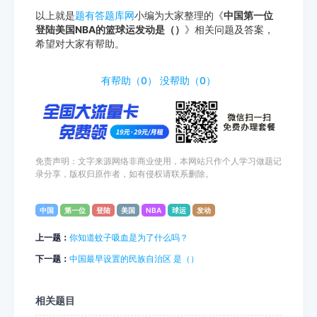
以上就是
题有答题库网
小编为大家整理的《
中国第一位
登陆美国NBA的篮球运发动是（）
》相关问题及答案，
希望对大家有帮助。
http://www.tiyouda.com/dxti/1867.html
有帮助（
0
）
没帮助（
0
）
免责声明：文字来源网络非商业使用，本网站只作个人学习做题记
录分享，版权归原作者，如有侵权请联系删除。
中国
第一位
登陆
美国
NBA
球运
发动
上一题：
你知道蚊子吸血是为了什么吗？
下一题：
中国最早设置的民族自治区 是（）
相关题目