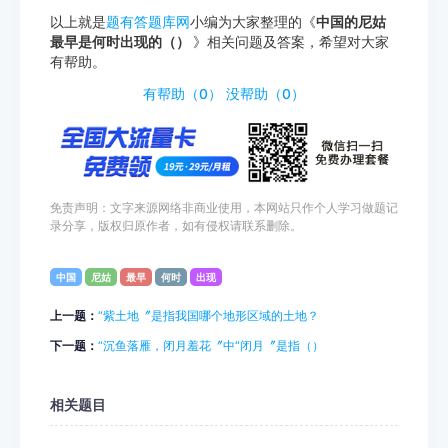
以上就是
题有答题库网
小编为大家整理的《
中国的尼姑
最早是何时出现的（）
》相关问题及答案，希望对大家
有帮助。
http://www.tiyouda.com/dxti/1862.html
有帮助（
0
）
没帮助（
0
）
免责声明：文字来源网络非商业使用，本网站只作个人学习做题记
录分享，版权归原作者，如有侵权请联系删除。
中国
尼姑
最早
何时
出现
上一题：
“紫土地〞是指我国哪个地形区域的土地？
下一题：
“沉鱼落雁，闭月羞花〞中“闭月〞是指（）
相关题目