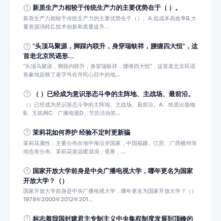
新质生产力相较于传统生产力的主要优势在于（ ）。
新质生产力相较于传统生产力的主要优势在于（）。A.低成本高效率B.大
量资源消耗C.技术创新和质量提升...
“头顶马聚源，脚踩内联升，身穿瑞蚨祥，腰缠四大恒”，这
首老北京民谣形...
“头顶马聚源，脚踩内联升，身穿瑞蚨祥，腰缠四大恒”，这首老北京民谣
形象地反映了老字号在市民心目中的地...
（ ）已经成为意识形态斗争的主阵地、主战场、最前沿。
（）已经成为意识形态斗争的主阵地、主战场、最前沿。A、纸质出版物
B、互联网C、广播电视D、节庆活动答...
茉莉花如何养护 经验不定时更新骗
茉莉花属性：主要分布在地中海沿岸国家，中国福建、江苏、广西横州等
地也有分布。茉莉花喜温暖湿润，畏寒，...
国家开放大学前身是中央广播电视大学，哪年更名为国家
开放大学？（）
国家开放大学前身是中央广播电视大学，哪年更名为国家开放大学？（）
1978年2000年2012年201...
标志着我国封建君主专制主义中央集权制度发展到顶峰的