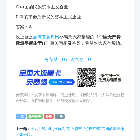
C.中国的民族资本主义企业
D.辛亥革命后新兴的资本主义企业
答案：A
以上就是
题有答题库网
小编为大家整理的《
中国无产阶
级最早诞生于()
》相关问题及答案，希望对大家有帮助。
http://www.tiyouda.com/dxti/1798.html
有帮助（
0
）
没帮助（
0
）
免责声明：文字来源网络非商业使用，本网站只作个人学习做题记
录分享，版权归原作者，如有侵权请联系删除。
中国
无产阶级
最早
生于
上一题：
十九世纪中叶,被称为“海上霸王”的“日不落”帝国的殖民地
国家是( )。