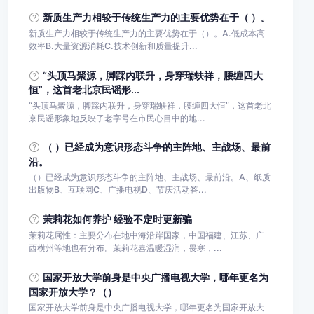
新质生产力相较于传统生产力的主要优势在于（ ）。
新质生产力相较于传统生产力的主要优势在于（）。A.低成本高
效率B.大量资源消耗C.技术创新和质量提升...
“头顶马聚源，脚踩内联升，身穿瑞蚨祥，腰缠四大
恒”，这首老北京民谣形...
“头顶马聚源，脚踩内联升，身穿瑞蚨祥，腰缠四大恒”，这首老北
京民谣形象地反映了老字号在市民心目中的地...
（ ）已经成为意识形态斗争的主阵地、主战场、最前
沿。
（）已经成为意识形态斗争的主阵地、主战场、最前沿。A、纸质
出版物B、互联网C、广播电视D、节庆活动答...
茉莉花如何养护 经验不定时更新骗
茉莉花属性：主要分布在地中海沿岸国家，中国福建、江苏、广
西横州等地也有分布。茉莉花喜温暖湿润，畏寒，...
国家开放大学前身是中央广播电视大学，哪年更名为
国家开放大学？（）
国家开放大学前身是中央广播电视大学，哪年更名为国家开放大