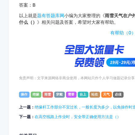
答案：B
以上就是
题有答题库网
小编为大家整理的《
雨雪天气在户
什么（）
》相关问题及答案，希望对大家有帮助。
http://
有帮助（
0
免责声明：文字来源网络非商业使用，本网站只作个人学习做题记录分享
操作
绝缘
雨雪
穿戴
需要
台上
站在
天气
必须
上一题：
绝缘杆工作部分不宜过长，一般长度为多少，以免操作时
下一题：
在高空线路上作业时，安全带正确使用方法是（）