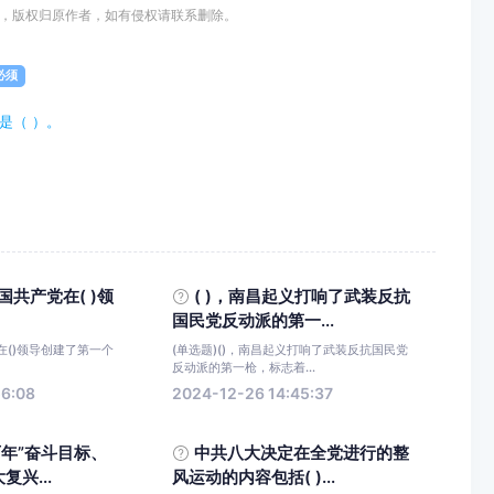
，版权归原作者，如有侵权请联系删除。
必须
是（ ）。
中国共产党在( )领
( )，南昌起义打响了武装反抗
国民党反动派的第一...
党在()领导创建了第一个
(单选题)()，南昌起义打响了武装反抗国民党
反动派的第一枪，标志着...
56:08
2024-12-26 14:45:37
百年”奋斗目标、
中共八大决定在全党进行的整
兴...
风运动的内容包括( )...