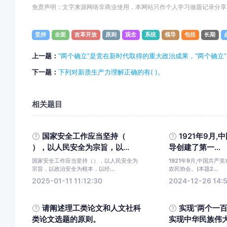
免责声明：文字来源网络非商业使用，本网站只作个人学习做题记录分享
坚持
全面
改革开放
原则
观念
系统
领导
包括
长期
上一题：
“两个确立”是党在新时代取得的重大政治成果，“两个确立”
下一题：
下列对新质生产力理解正确的有( )。
相关题目
国家安全工作应当坚持（
1921年9月,
），以人民安全为宗旨，以...
导创建了第一...
国家安全工作应当坚持（），以人民安全为
1921年9月,中国共产
宗旨，以政治安全为根本，以经...
农民协会。(本题2...
2025-01-11 11:12:30
2024-12-26 14:
请阐述理工类论文和人文社科
实现“两个一
类论文选题的原则。
实现中华民族伟大复