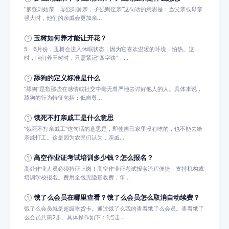
‌“‌爹强则姑亲，‌母强则舅亲，‌子强则侄亲”这句话的意思是：当父亲或母亲
强大时，他们的亲戚会更加亲...
玉树如何养才能让开花？
5、6月份，玉树会进入休眠状态，因为它喜欢温暖的环境，怕热。这
时，咱们养玉树时，只需紧记“四字诀”，...
舔狗的定义标准是什么
‌“舔狗”是指那些在感情或社交中毫无尊严地去讨好他人的人。‌具体来说，
舔狗的行为特征包括：‌‌低自尊...
饿死不打亲戚工是什么意思
“饿死不打亲戚工”这句话的意思是，即使自己家里没有吃的，也不能去给
亲戚打工。这是因为农民们认为，亲戚...
高空作业证考试培训多少钱？怎么报名？
高处作业人员必须持证上岗！高空作业证考试报名流程便捷，支持机构或
培训学校报名。费用全包无隐形收费，年...
饿了么会员在哪里查看？饿了么会员怎么取消自动续费？
饿了么会员就是超级吃货卡。通过饿了么我的查看饿了么会员。查看饿了
么会员共需2步。具体操作如下：1点击...