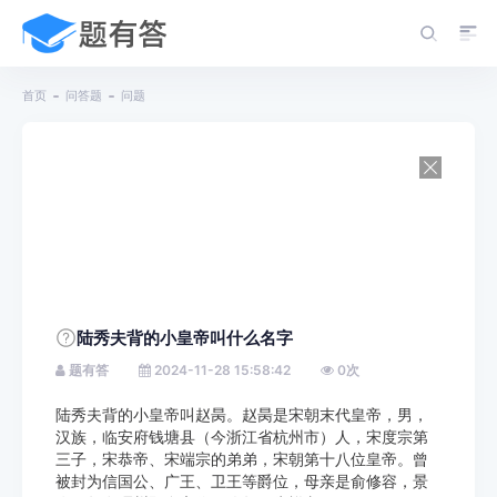
首页
问答题
问题
陆秀夫背的小皇帝叫什么名字
题有答
2024-11-28 15:58:42
0
次
陆秀夫背的小皇帝叫赵昺。赵昺是宋朝末代皇帝，男，
汉族，临安府钱塘县（今浙江省杭州市）人，宋度宗第
三子，宋恭帝、宋端宗的弟弟，宋朝第十八位皇帝。曾
被封为信国公、广王、卫王等爵位，母亲是俞修容，景