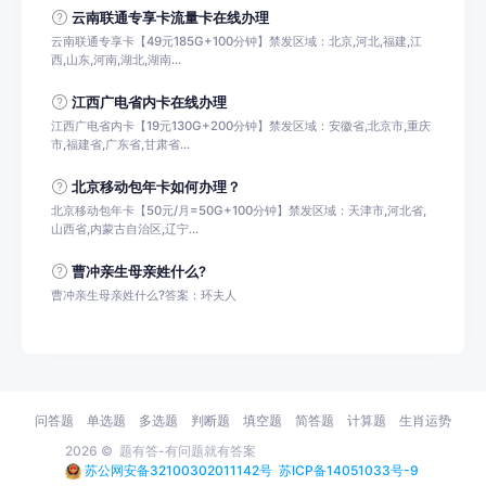
云南联通专享卡流量卡在线办理
云南联通专享卡【49元185G+100分钟】禁发区域：北京,河北,福建,江
西,山东,河南,湖北,湖南...
江西广电省内卡在线办理
江西广电省内卡【19元130G+200分钟】禁发区域：安徽省,北京市,重庆
市,福建省,广东省,甘肃省...
北京移动包年卡如何办理？
北京移动包年卡【50元/月=50G+100分钟】禁发区域：天津市,河北省,
山西省,内蒙古自治区,辽宁...
曹冲亲生母亲姓什么?
曹冲亲生母亲姓什么?答案：环夫人
问答题
单选题
多选题
判断题
填空题
简答题
计算题
生肖运势
2026 ©
题有答-有问题就有答案
苏公网安备32100302011142号
苏ICP备14051033号-9