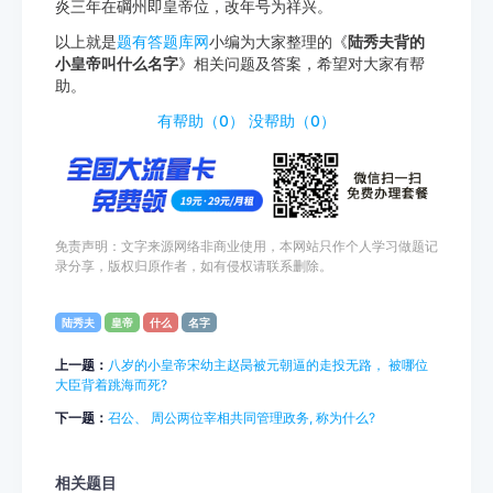
炎三年在碙州即皇帝位，改年号为祥兴。
以上就是
题有答题库网
小编为大家整理的《
陆秀夫背的
小皇帝叫什么名字
》相关问题及答案，希望对大家有帮
助。
http://www.tiyouda.com/wdt/1399.html
有帮助（
0
）
没帮助（
0
）
免责声明：文字来源网络非商业使用，本网站只作个人学习做题记
录分享，版权归原作者，如有侵权请联系删除。
陆秀夫
皇帝
什么
名字
上一题：
八岁的小皇帝宋幼主赵昺被元朝逼的走投无路， 被哪位
大臣背着跳海而死?
下一题：
召公、 周公两位宰相共同管理政务, 称为什么?
相关题目