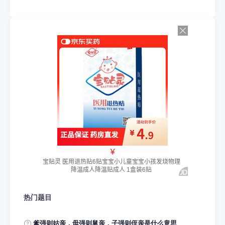
热门题目
爹强则姑亲，‌母强则舅亲，‌子强则侄亲是什么意思