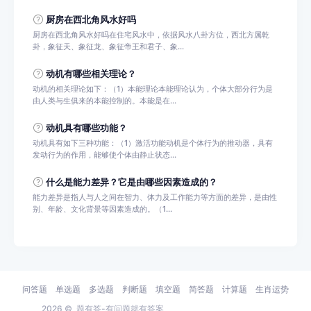
厨房在西北角风水好吗
厨房在西北角风水好吗在住宅风水中，依据风水八卦方位，西北方属乾
卦，象征天、象征龙、象征帝王和君子、象...
动机有哪些相关理论？
动机的相关理论如下：（1）本能理论本能理论认为，个体大部分行为是
由人类与生俱来的本能控制的。本能是在...
动机具有哪些功能？
动机具有如下三种功能：（1）激活功能动机是个体行为的推动器，具有
发动行为的作用，能够使个体由静止状态...
什么是能力差异？它是由哪些因素造成的？
能力差异是指人与人之间在智力、体力及工作能力等方面的差异，是由性
别、年龄、文化背景等因素造成的。（1...
问答题
单选题
多选题
判断题
填空题
简答题
计算题
生肖运势
2026 ©
题有答-有问题就有答案