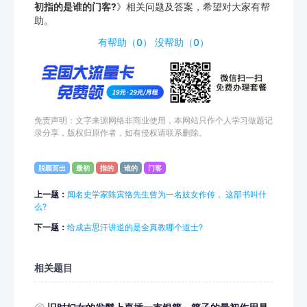
初指的是谁的门客?
》相关问题及答案，希望对大家有帮
助。
http://www.tiyouda.com/jdt/1359.html
有帮助（
0
）
没帮助（
0
）
免责声明：文字来源网络非商业使用，本网站只作个人学习做题记
录分享，版权归原作者，如有侵权请联系删除。
脱颖而出
最初
指的
谁的
门客
上一题：
闻名史学家陈寅恪先生曾为一名妓女作传， 这部书叫什
么?
下一题：
给成吉思汗讲道的是全真教哪个道士?
相关题目