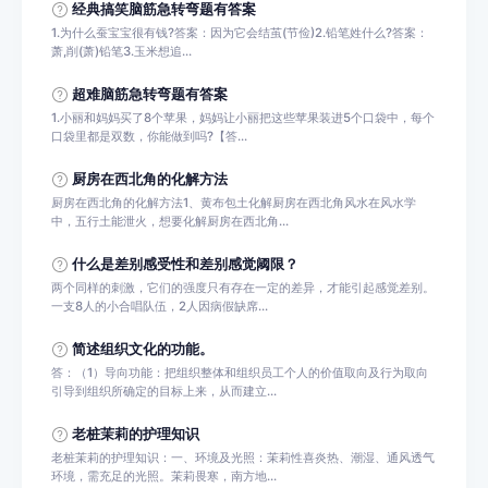
经典搞笑脑筋急转弯题有答案
1.为什么蚕宝宝很有钱?答案：因为它会结茧(节俭)2.铅笔姓什么?答案：
萧,削(萧)铅笔3.玉米想追...
超难脑筋急转弯题有答案
1.小丽和妈妈买了8个苹果，妈妈让小丽把这些苹果装进5个口袋中，每个
口袋里都是双数，你能做到吗?【答...
厨房在西北角的化解方法
厨房在西北角的化解方法1、黄布包土化解厨房在西北角风水在风水学
中，五行土能泄火，想要化解厨房在西北角...
什么是差别感受性和差别感觉阈限？
两个同样的刺激，它们的强度只有存在一定的差异，才能引起感觉差别。
一支8人的小合唱队伍，2人因病假缺席...
简述组织文化的功能。
答：（1）导向功能：把组织整体和组织员工个人的价值取向及行为取向
引导到组织所确定的目标上来，从而建立...
老桩茉莉的护理知识
老桩茉莉的护理知识：一、环境及光照：茉莉性喜炎热、潮湿、通风透气
环境，需充足的光照。茉莉畏寒，南方地...