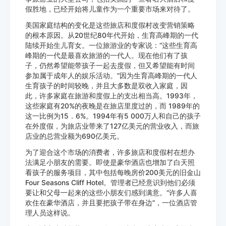
假胜地，已经开始将儿童作为一个重要市场来对待了。
美国家庭结构的变化是这些旅店和度假村改变营销策略
的根本原因。从20世纪80年代开始，生育高峰期的一代
陆续开始生儿育女。一位旅游业的专家说：“这些生育高
峰期的一代是最喜欢旅游的一代人。现在他们有了孩
子，仍然希望能带孩子一起去度假，但又希望能有时间
参加属于成年人的娱乐活动。”因为生育高峰期的一代人
生育孩子的时间较晚，并且大多数是双收入家庭，因
此，许多家庭在旅游和度假上的支出相当高。1993年，
这些家庭有20%的夜晚是在旅店里度过的，而 1989年的
这一比例为15．6%。1994年有5 000万人和自己的孩子
在外度假，为旅店业带来了127亿美元的营业收入，而旅
店业的总营业额为690亿美元。
为了迎合这个市场的消费者，许多旅店和度假村在想办
法满足小朋友的需要。即使是豪华酒店也增加了白天照
看孩子的服务项目，其中包括每晚房价200美元的旧金山
Four Seasons Cliff Hotel。管理者已经意识到他们必须
要让和父母一起来的这些小朋友们感到满意。“许多人喜
欢住在豪华酒店，并且要把孩子带在身边”，一位酒店管
理人员这样说。