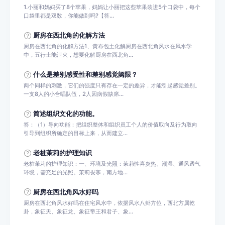
1.小丽和妈妈买了8个苹果，妈妈让小丽把这些苹果装进5个口袋中，每个
口袋里都是双数，你能做到吗?【答...
厨房在西北角的化解方法
厨房在西北角的化解方法1、黄布包土化解厨房在西北角风水在风水学
中，五行土能泄火，想要化解厨房在西北角...
什么是差别感受性和差别感觉阈限？
两个同样的刺激，它们的强度只有存在一定的差异，才能引起感觉差别。
一支8人的小合唱队伍，2人因病假缺席...
简述组织文化的功能。
答：（1）导向功能：把组织整体和组织员工个人的价值取向及行为取向
引导到组织所确定的目标上来，从而建立...
老桩茉莉的护理知识
老桩茉莉的护理知识：一、环境及光照：茉莉性喜炎热、潮湿、通风透气
环境，需充足的光照。茉莉畏寒，南方地...
厨房在西北角风水好吗
厨房在西北角风水好吗在住宅风水中，依据风水八卦方位，西北方属乾
卦，象征天、象征龙、象征帝王和君子、象...