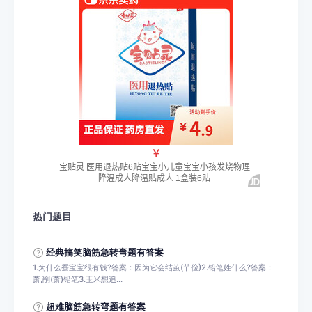
热门题目
经典搞笑脑筋急转弯题有答案
1.为什么蚕宝宝很有钱?答案：因为它会结茧(节俭)2.铅笔姓什么?答案：
萧,削(萧)铅笔3.玉米想追...
超难脑筋急转弯题有答案