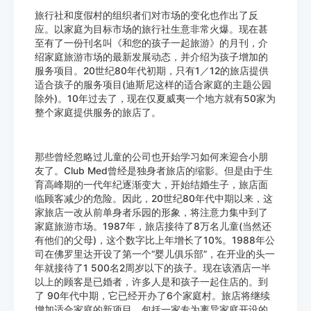
旅行社和度假村的组织者们对市场的变化也作出了反
应。以家庭为目标市场的旅行社生意非常火爆。现在甚
至有了一份刊名叫《和您的孩子一起旅游》的月刊，介
绍家庭旅游市场的最新发展动态，并介绍为孩子增加的
服务项目。20世纪80年代初期，只有1／12的旅店提供
适合孩子的服务项目(迪斯尼这样的适合家庭的主题公园
除外)。10年过去了，现在仅夏威夷一个地方就有50家为
整个家庭提供服务的旅店了。
那些曾经忽略过儿童的公司也开始学习如何来迎合小朋
友了。Club Med曾经是独身者旅店的缩影。但是由于生
育高峰期的一代年纪逐渐变大，开始结婚生子，旅店面
临顾客减少的危险。因此，20世纪80年代中期以来，这
家旅店一改从前单身者乐园的形象，将注意力集中到了
家庭旅游市场。1987年，旅店接待了8万名儿童(当然还
有他们的父母)，这个数字比上年增长了10%。1988年公
司在佛罗里达开设了第一个“婴儿俱乐部”，在开业的头一
年就接待了1 500名2周岁以下的孩子。现在该酒店一半
以上的顾客是已婚者，许多人是和孩子一起住店的。到
了 90年代中期，它已经开办了6个家庭村。旅店将继续
增加适合家庭的新项目，包括一家专为离异家庭开设的