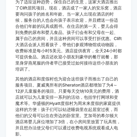
为了适应这种趋势，保住自己的生意，这家大酒店推出
了Clift居民项目。现在，酒店成了一家人的安乐窝，酒店
要询问孩子的姓名和年龄。当一家人出现在酒店的时
候，服务台的人也会向孩子表示欢迎，并且赠送一份适
合他们年龄的玩具或图书。在住店的第一天，婴儿会得
到免费的尿布和婴儿食品。孩子们会有和父母在一起、
属于自己的房间，并且这种房间可以享受打折优惠。Clift
大酒店会派人照看孩子，带他们参观博物馆或动物园，
收费标准是每小时5美元。酒店提供夜宵，全天24小时都
可提供食品。酒店还欢迎小朋友到豪华的餐厅就餐，那
里身穿燕尾服的侍者早已接受过如何接待这些小朋友的
培训了。
其他的酒店和度假村也为迎合这些孩子而推出了自己的
服务项目。夏威夷所有的Sheraton酒店都增加了为4～
12岁儿童服务的项目。只要每天交纳10美元的费用，酒
店就可以为儿童安排一系列的活动，包括学打网球和变
魔术等。华盛顿的Hyatt度假村为周末来度假的家庭提供
这样的方便：孩子们可以钻进睡袋里在起居室过夜，而
他们的父母可以住在旁边的卧室里。芝加哥的希尔顿大
酒店将婴儿床位增加了3倍，在小房间里放置了玩具熊，
并且想办法使父母们可以通过收费电视系统观看成人电
影。