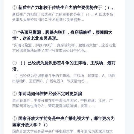
新质生产力相较于传统生产力的主要优势在于（ ）。
新质生产力相较于传统生产力的主要优势在于（）。A.低成本高
效率B.大量资源消耗C.技术创新和质量提升...
“头顶马聚源，脚踩内联升，身穿瑞蚨祥，腰缠四大
恒”，这首老北京民谣形...
“头顶马聚源，脚踩内联升，身穿瑞蚨祥，腰缠四大恒”，这首老北
京民谣形象地反映了老字号在市民心目中的地...
（ ）已经成为意识形态斗争的主阵地、主战场、最前
沿。
（）已经成为意识形态斗争的主阵地、主战场、最前沿。A、纸质
出版物B、互联网C、广播电视D、节庆活动答...
茉莉花如何养护 经验不定时更新骗
茉莉花属性：主要分布在地中海沿岸国家，中国福建、江苏、广
西横州等地也有分布。茉莉花喜温暖湿润，畏寒，...
国家开放大学前身是中央广播电视大学，哪年更名为
国家开放大学？（）
国家开放大学前身是中央广播电视大学，哪年更名为国家开放大