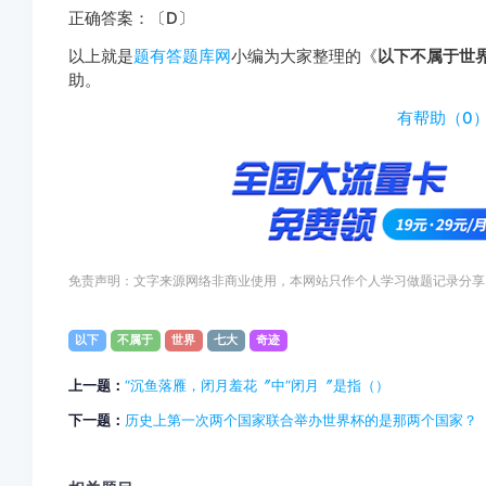
正确答案：〔D〕
以上就是
题有答题库网
小编为大家整理的《
以下不属于世
助。
http://www.tiyouda.com/dxti/1864.html
有帮助（
0
免责声明：文字来源网络非商业使用，本网站只作个人学习做题记录分享
以下
不属于
世界
七大
奇迹
上一题：
“沉鱼落雁，闭月羞花〞中“闭月〞是指（）
下一题：
历史上第一次两个国家联合举办世界杯的是那两个国家？