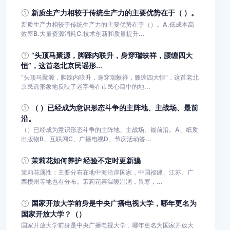
新质生产力相较于传统生产力的主要优势在于（ ）。
新质生产力相较于传统生产力的主要优势在于（）。A.低成本高
效率B.大量资源消耗C.技术创新和质量提升...
“头顶马聚源，脚踩内联升，身穿瑞蚨祥，腰缠四大
恒”，这首老北京民谣形...
“头顶马聚源，脚踩内联升，身穿瑞蚨祥，腰缠四大恒”，这首老北
京民谣形象地反映了老字号在市民心目中的地...
（ ）已经成为意识形态斗争的主阵地、主战场、最前
沿。
（）已经成为意识形态斗争的主阵地、主战场、最前沿。A、纸质
出版物B、互联网C、广播电视D、节庆活动答...
茉莉花如何养护 经验不定时更新骗
茉莉花属性：主要分布在地中海沿岸国家，中国福建、江苏、广
西横州等地也有分布。茉莉花喜温暖湿润，畏寒，...
国家开放大学前身是中央广播电视大学，哪年更名为
国家开放大学？（）
国家开放大学前身是中央广播电视大学，哪年更名为国家开放大