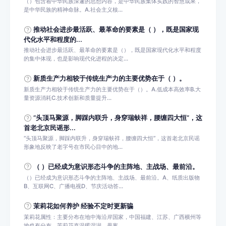
（）包含着中华民族深邃的思想内容，是中华民族集体实践的智慧成果，
是中华民族的精神命脉。A.社会主义核...
推动社会进步最活跃、最革命的要素是（ ），既是国家现
代化水平和程度的...
推动社会进步最活跃、最革命的要素是（），既是国家现代化水平和程度
的集中体现，也是影响现代化进程的决定...
新质生产力相较于传统生产力的主要优势在于（ ）。
新质生产力相较于传统生产力的主要优势在于（）。A.低成本高效率B.大
量资源消耗C.技术创新和质量提升...
“头顶马聚源，脚踩内联升，身穿瑞蚨祥，腰缠四大恒”，这
首老北京民谣形...
“头顶马聚源，脚踩内联升，身穿瑞蚨祥，腰缠四大恒”，这首老北京民谣
形象地反映了老字号在市民心目中的地...
（ ）已经成为意识形态斗争的主阵地、主战场、最前沿。
（）已经成为意识形态斗争的主阵地、主战场、最前沿。A、纸质出版物
B、互联网C、广播电视D、节庆活动答...
茉莉花如何养护 经验不定时更新骗
茉莉花属性：主要分布在地中海沿岸国家，中国福建、江苏、广西横州等
地也有分布。茉莉花喜温暖湿润，畏寒，...