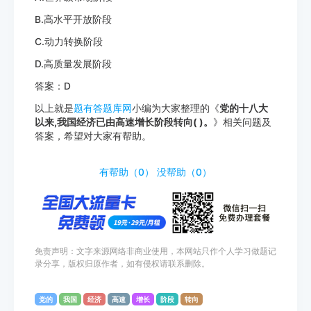
B.高水平开放阶段
C.动力转换阶段
D.高质量发展阶段
答案：D
以上就是
题有答题库网
小编为大家整理的《
党的十八大
以来,我国经济已由高速增长阶段转向( )。
》相关问题及
答案，希望对大家有帮助。
http://www.tiyouda.com/dxti/1668.html
有帮助（
0
）
没帮助（
0
）
免责声明：文字来源网络非商业使用，本网站只作个人学习做题记
录分享，版权归原作者，如有侵权请联系删除。
党的
我国
经济
高速
增长
阶段
转向