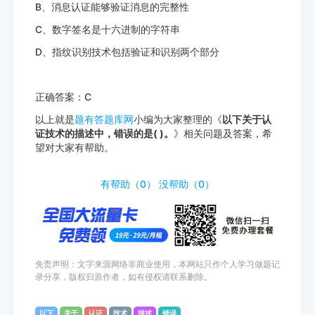
B、消息认证能够验证消息的完整性
C、数字签名是十六进制的字符串
D、指纹识别技术包括验证和识别两个部分
正确答案：C
以上就是
题有答题库网
小编为大家整理的《
以下关于认
证技术的描述中，错误的是( )。
》相关问题及答案，希
望对大家有帮助。
http://www.tiyouda.com/dxti/1629.html
有帮助（
0
）
没帮助（
0
）
免责声明：文字来源网络非商业使用，本网站只作个人学习做题记
录分享，版权归原作者，如有侵权请联系删除。
以下
关于
认证
技术
描述
错误