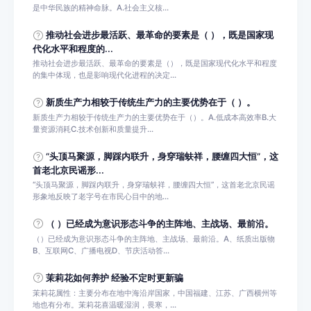
是中华民族的精神命脉。A.社会主义核...
推动社会进步最活跃、最革命的要素是（ ），既是国家现
代化水平和程度的...
推动社会进步最活跃、最革命的要素是（），既是国家现代化水平和程度
的集中体现，也是影响现代化进程的决定...
新质生产力相较于传统生产力的主要优势在于（ ）。
新质生产力相较于传统生产力的主要优势在于（）。A.低成本高效率B.大
量资源消耗C.技术创新和质量提升...
“头顶马聚源，脚踩内联升，身穿瑞蚨祥，腰缠四大恒”，这
首老北京民谣形...
“头顶马聚源，脚踩内联升，身穿瑞蚨祥，腰缠四大恒”，这首老北京民谣
形象地反映了老字号在市民心目中的地...
（ ）已经成为意识形态斗争的主阵地、主战场、最前沿。
（）已经成为意识形态斗争的主阵地、主战场、最前沿。A、纸质出版物
B、互联网C、广播电视D、节庆活动答...
茉莉花如何养护 经验不定时更新骗
茉莉花属性：主要分布在地中海沿岸国家，中国福建、江苏、广西横州等
地也有分布。茉莉花喜温暖湿润，畏寒，...