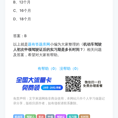
B、12个月
C、16个月
D、18个月
答案：B
以上就是
题有答题库网
小编为大家整理的《
机动车驾驶
人初次申领驾驶证后的实习期是多长时间？
》相关问题
及答案，希望对大家有帮助。
http://www.tiyouda.com/dxti/1487.html
有帮助（
0
）
没帮助（
0
）
免责声明：文字来源网络非商业使用，本网站只作个人学习做题记
录分享，版权归原作者，如有侵权请联系删除。
机动车
驾驶人
初次
申领
驾驶证
实习期
长时间