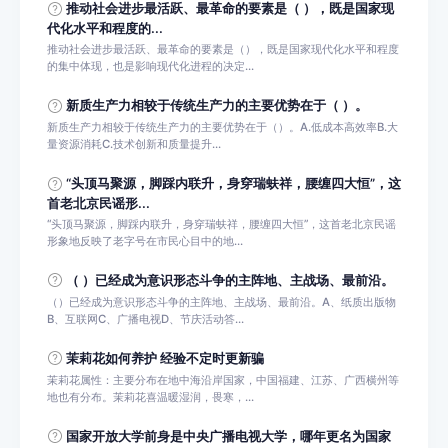
推动社会进步最活跃、最革命的要素是（ ），既是国家现
代化水平和程度的...
推动社会进步最活跃、最革命的要素是（），既是国家现代化水平和程度
的集中体现，也是影响现代化进程的决定...
新质生产力相较于传统生产力的主要优势在于（ ）。
新质生产力相较于传统生产力的主要优势在于（）。A.低成本高效率B.大
量资源消耗C.技术创新和质量提升...
“头顶马聚源，脚踩内联升，身穿瑞蚨祥，腰缠四大恒”，这
首老北京民谣形...
“头顶马聚源，脚踩内联升，身穿瑞蚨祥，腰缠四大恒”，这首老北京民谣
形象地反映了老字号在市民心目中的地...
（ ）已经成为意识形态斗争的主阵地、主战场、最前沿。
（）已经成为意识形态斗争的主阵地、主战场、最前沿。A、纸质出版物
B、互联网C、广播电视D、节庆活动答...
茉莉花如何养护 经验不定时更新骗
茉莉花属性：主要分布在地中海沿岸国家，中国福建、江苏、广西横州等
地也有分布。茉莉花喜温暖湿润，畏寒，...
国家开放大学前身是中央广播电视大学，哪年更名为国家