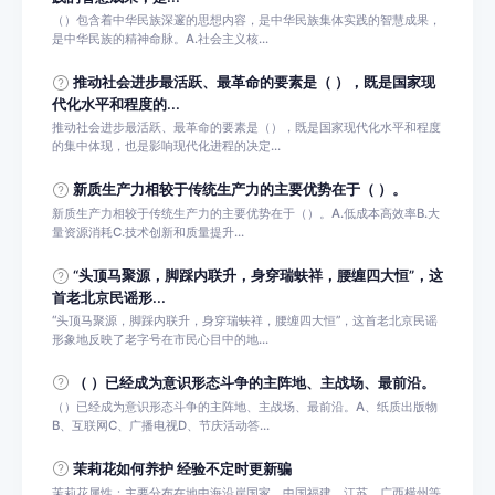
（）包含着中华民族深邃的思想内容，是中华民族集体实践的智慧成果，
是中华民族的精神命脉。A.社会主义核...
推动社会进步最活跃、最革命的要素是（ ），既是国家现
代化水平和程度的...
推动社会进步最活跃、最革命的要素是（），既是国家现代化水平和程度
的集中体现，也是影响现代化进程的决定...
新质生产力相较于传统生产力的主要优势在于（ ）。
新质生产力相较于传统生产力的主要优势在于（）。A.低成本高效率B.大
量资源消耗C.技术创新和质量提升...
“头顶马聚源，脚踩内联升，身穿瑞蚨祥，腰缠四大恒”，这
首老北京民谣形...
“头顶马聚源，脚踩内联升，身穿瑞蚨祥，腰缠四大恒”，这首老北京民谣
形象地反映了老字号在市民心目中的地...
（ ）已经成为意识形态斗争的主阵地、主战场、最前沿。
（）已经成为意识形态斗争的主阵地、主战场、最前沿。A、纸质出版物
B、互联网C、广播电视D、节庆活动答...
茉莉花如何养护 经验不定时更新骗
茉莉花属性：主要分布在地中海沿岸国家，中国福建、江苏、广西横州等