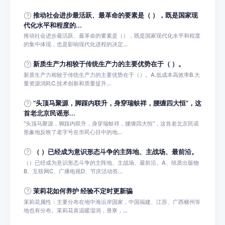
推动社会进步最活跃、最革命的要素是（ ），既是国家现
代化水平和程度的...
推动社会进步最活跃、最革命的要素是（），既是国家现代化水平和程度
的集中体现，也是影响现代化进程的决定...
新质生产力相较于传统生产力的主要优势在于（ ）。
新质生产力相较于传统生产力的主要优势在于（）。A.低成本高效率B.大
量资源消耗C.技术创新和质量提升...
“头顶马聚源，脚踩内联升，身穿瑞蚨祥，腰缠四大恒”，这
首老北京民谣形...
“头顶马聚源，脚踩内联升，身穿瑞蚨祥，腰缠四大恒”，这首老北京民谣
形象地反映了老字号在市民心目中的地...
（ ）已经成为意识形态斗争的主阵地、主战场、最前沿。
（）已经成为意识形态斗争的主阵地、主战场、最前沿。A、纸质出版物
B、互联网C、广播电视D、节庆活动答...
茉莉花如何养护 经验不定时更新骗
茉莉花属性：主要分布在地中海沿岸国家，中国福建、江苏、广西横州等
地也有分布。茉莉花喜温暖湿润，畏寒，...