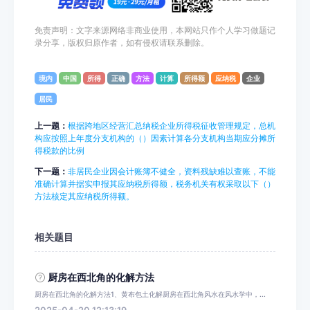
免责声明：文字来源网络非商业使用，本网站只作个人学习做题记
录分享，版权归原作者，如有侵权请联系删除。
境内
中国
所得
正确
方法
计算
所得额
应纳税
企业
居民
上一题：
根据跨地区经营汇总纳税企业所得税征收管理规定，总机
构应按照上年度分支机构的（）因素计算各分支机构当期应分摊所
得税款的比例
下一题：
非居民企业因会计账簿不健全，资料残缺难以查账，不能
准确计算并据实申报其应纳税所得额，税务机关有权采取以下（）
方法核定其应纳税所得额。
相关题目
厨房在西北角的化解方法
厨房在西北角的化解方法1、黄布包土化解厨房在西北角风水在风水学中，...