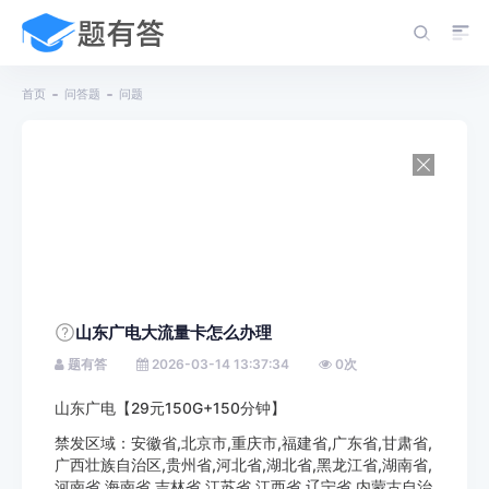
首页
问答题
问题
山东广电大流量卡怎么办理
题有答
2026-03-14 13:37:34
0
次
山东广电【29元150G+150分钟】
禁发区域：安徽省,北京市,重庆市,福建省,广东省,甘肃省,
广西壮族自治区,贵州省,河北省,湖北省,黑龙江省,湖南省,
河南省,海南省,吉林省,江苏省,江西省,辽宁省,内蒙古自治