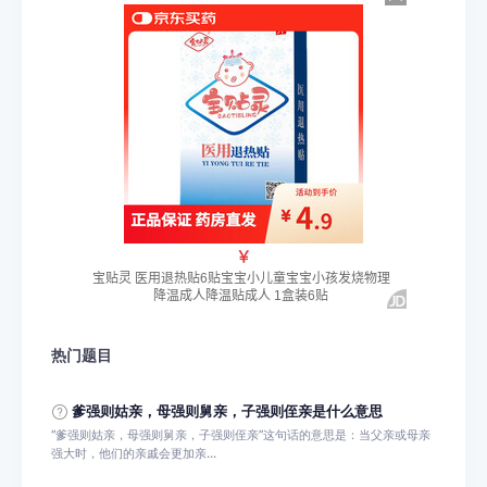
热门题目
爹强则姑亲，‌母强则舅亲，‌子强则侄亲是什么意思
‌“‌爹强则姑亲，‌母强则舅亲，‌子强则侄亲”这句话的意思是：当父亲或母亲
强大时，他们的亲戚会更加亲...