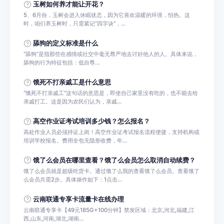
玉树如何养才能让开花？
5、6月份，玉树会进入休眠状态，因为它喜欢温暖的环境，怕热。这
时，咱们养玉树时，只需紧记“四字诀”，...
舔狗的定义标准是什么
‌“舔狗”是指那些在感情或社交中毫无尊严地去讨好他人的人。‌具体来说，
舔狗的行为特征包括：‌‌低自尊...
饿死不打亲戚工是什么意思
“饿死不打亲戚工”这句话的意思是，即使自己家里没有吃的，也不能去给
亲戚打工。这是因为农民们认为，亲戚...
高空作业证考试培训多少钱？怎么报名？
高处作业人员必须持证上岗！高空作业证考试报名流程便捷，支持机构或
培训学校报名。费用全包无隐形收费，年...
饿了么会员在哪里查看？饿了么会员怎么取消自动续费？
饿了么会员就是超级吃货卡。通过饿了么我的查看饿了么会员。查看饿了
么会员共需2步。具体操作如下：1点击...
云南联通专享卡流量卡在线办理
云南联通专享卡【49元185G+100分钟】禁发区域：北京,河北,福建,江
西,山东,河南,湖北,湖南...