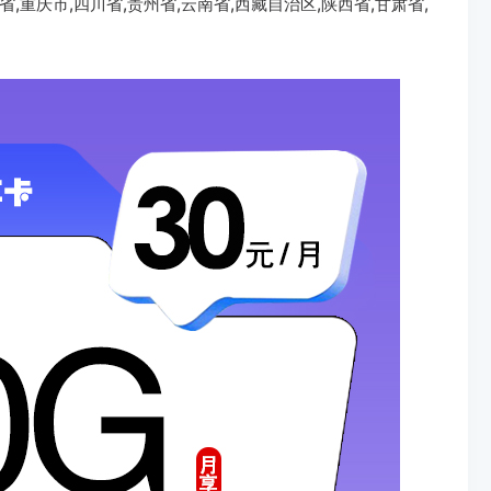
省,重庆市,四川省,贵州省,云南省,西藏自治区,陕西省,甘肃省,