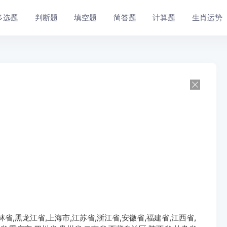
多选题
判断题
填空题
简答题
计算题
生肖运势
省,黑龙江省,上海市,江苏省,浙江省,安徽省,福建省,江西省,