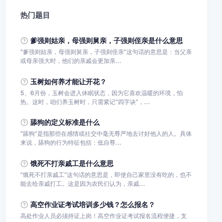
热门题目
爹强则姑亲，‌母强则舅亲，‌子强则侄亲是什么意思
‌“‌爹强则姑亲，‌母强则舅亲，‌子强则侄亲”这句话的意思是：当父亲
或母亲强大时，他们的亲戚会更加亲...
玉树如何养才能让开花？
5、6月份，玉树会进入休眠状态，因为它喜欢温暖的环境，怕
热。这时，咱们养玉树时，只需紧记“四字诀”，...
舔狗的定义标准是什么
‌“舔狗”是指那些在感情或社交中毫无尊严地去讨好他人的人。‌具体
来说，舔狗的行为特征包括：‌‌低自尊...
饿死不打亲戚工是什么意思
“饿死不打亲戚工”这句话的意思是，即使自己家里没有吃的，也不
能去给亲戚打工。这是因为农民们认为，亲戚...
高空作业证考试培训多少钱？怎么报名？
高处作业人员必须持证上岗！高空作业证考试报名流程便捷，支