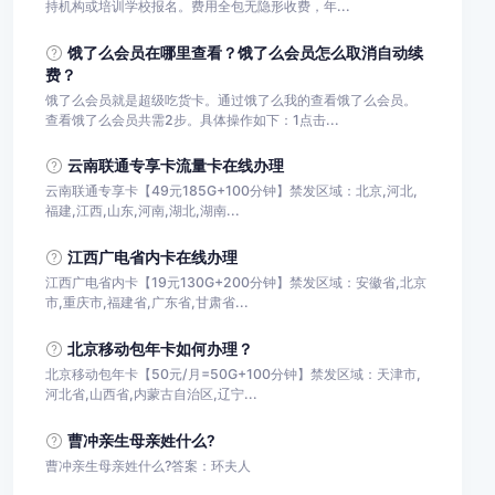
持机构或培训学校报名。费用全包无隐形收费，年...
饿了么会员在哪里查看？饿了么会员怎么取消自动续
费？
饿了么会员就是超级吃货卡。通过饿了么我的查看饿了么会员。
查看饿了么会员共需2步。具体操作如下：1点击...
云南联通专享卡流量卡在线办理
云南联通专享卡【49元185G+100分钟】禁发区域：北京,河北,
福建,江西,山东,河南,湖北,湖南...
江西广电省内卡在线办理
江西广电省内卡【19元130G+200分钟】禁发区域：安徽省,北京
市,重庆市,福建省,广东省,甘肃省...
北京移动包年卡如何办理？
北京移动包年卡【50元/月=50G+100分钟】禁发区域：天津市,
河北省,山西省,内蒙古自治区,辽宁...
曹冲亲生母亲姓什么?
曹冲亲生母亲姓什么?答案：环夫人