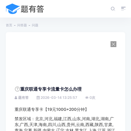
首页
问答题
问题
重庆联通专享卡流量卡怎么办理
题有答
2026-03-14 13:25:57
0
次
重庆联通专享卡【19元100G+200分钟】
禁发区域：北京,河北,福建,江西,山东,河南,湖北,湖南,广
东,广西,天津,海南,四川,山西,贵州,云南,西藏,陕西,甘肃,
青海,宁夏,新疆,内蒙古,辽宁,吉林,黑龙江,上海,江苏,浙江,