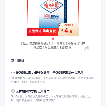
热门题目
爹强则姑亲，‌母强则舅亲，‌子强则侄亲是什么意思
‌“‌爹强则姑亲，‌母强则舅亲，‌子强则侄亲”这句话的意思是：当父亲或母亲
强大时，他们的亲戚会更加亲...
玉树如何养才能让开花？
5、6月份，玉树会进入休眠状态，因为它喜欢温暖的环境，怕热。这
时，咱们养玉树时，只需紧记“四字诀”，...