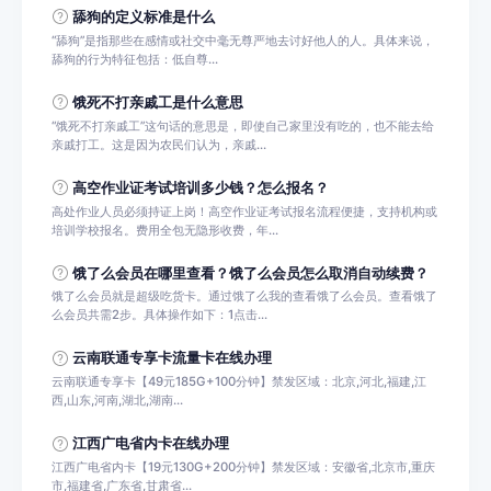
舔狗的定义标准是什么
‌“舔狗”是指那些在感情或社交中毫无尊严地去讨好他人的人。‌具体来说，
舔狗的行为特征包括：‌‌低自尊...
饿死不打亲戚工是什么意思
“饿死不打亲戚工”这句话的意思是，即使自己家里没有吃的，也不能去给
亲戚打工。这是因为农民们认为，亲戚...
高空作业证考试培训多少钱？怎么报名？
高处作业人员必须持证上岗！高空作业证考试报名流程便捷，支持机构或
培训学校报名。费用全包无隐形收费，年...
饿了么会员在哪里查看？饿了么会员怎么取消自动续费？
饿了么会员就是超级吃货卡。通过饿了么我的查看饿了么会员。查看饿了
么会员共需2步。具体操作如下：1点击...
云南联通专享卡流量卡在线办理
云南联通专享卡【49元185G+100分钟】禁发区域：北京,河北,福建,江
西,山东,河南,湖北,湖南...
江西广电省内卡在线办理
江西广电省内卡【19元130G+200分钟】禁发区域：安徽省,北京市,重庆
市,福建省,广东省,甘肃省...