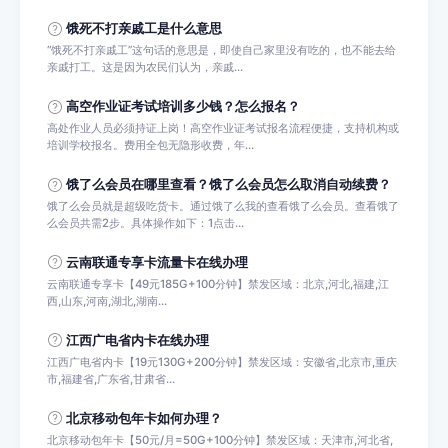
饿死不打亲戚工是什么意思
“饿死不打亲戚工”这句话的意思是，即使自己家里没有吃的，也不能去给
亲戚打工。这是因为农民们认为，亲戚...
高空作业证考试培训多少钱？怎么报名？
高处作业人员必须持证上岗！高空作业证考试报名流程便捷，支持机构或
培训学校报名。费用全包无隐形收费，年...
饿了么会员在哪里查看？饿了么会员怎么取消自动续费？
饿了么会员就是超级吃货卡。通过饿了么我的查看饿了么会员。查看饿了
么会员共需2步。具体操作如下：1点击...
云南联通专享卡流量卡在线办理
云南联通专享卡【49元185G+100分钟】禁发区域：北京,河北,福建,江
西,山东,河南,湖北,湖南...
江西广电省内卡在线办理
江西广电省内卡【19元130G+200分钟】禁发区域：安徽省,北京市,重庆
市,福建省,广东省,甘肃省...
北京移动包年卡如何办理？
北京移动包年卡【50元/月=50G+100分钟】禁发区域：天津市,河北省,