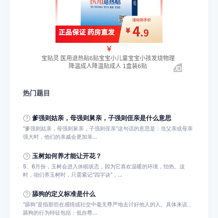
热门题目
爹强则姑亲，‌母强则舅亲，‌子强则侄亲是什么意思
‌“‌爹强则姑亲，‌母强则舅亲，‌子强则侄亲”这句话的意思是：当父亲或母亲
强大时，他们的亲戚会更加亲...
玉树如何养才能让开花？
5、6月份，玉树会进入休眠状态，因为它喜欢温暖的环境，怕热。这
时，咱们养玉树时，只需紧记“四字诀”，...
舔狗的定义标准是什么
‌“舔狗”是指那些在感情或社交中毫无尊严地去讨好他人的人。‌具体来说，
舔狗的行为特征包括：‌‌低自尊...