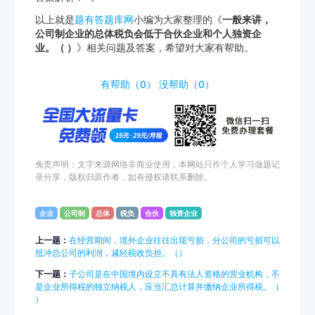
以上就是
题有答题库网
小编为大家整理的《
一般来讲，
公司制企业的总体税负会低于合伙企业和个人独资企
业。（ ）
》相关问题及答案，希望对大家有帮助。
http://www.tiyouda.com/pdt/983.html
有帮助（
0
）
没帮助（
0
）
免责声明：文字来源网络非商业使用，本网站只作个人学习做题记
录分享，版权归原作者，如有侵权请联系删除。
企业
公司制
总体
税负
合伙
独资企业
上一题：
在经营期间，境外企业往往出现亏损，分公司的亏损可以
抵冲总公司的利润，减轻税收负担。（）
下一题：
子公司是在中国境内设立不具有法人资格的营业机构，不
是企业所得税的独立纳税人，应当汇总计算并缴纳企业所得税。（
）