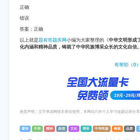
正确
错误
答案：正确
以上就是
题有答题库网
小编为大家整理的《
中华文明形成
化内涵和精神品质，铸就了中华民族博采众长的文化自信
http://www.tiyouda.com/pdt/1700.html
有帮助（
0
免责声明：文字来源网络非商业使用，本网站只作个人学习做题记录分享
看待
中华
精神
自信
文化
博采
中华民族
铸就
品质