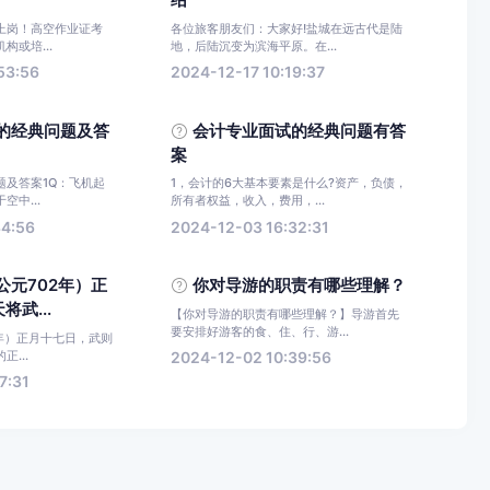
绍
上岗！高空作业证考
各位旅客朋友们：大家好!盐城在远古代是陆
构或培...
地，后陆沉变为滨海平原。在...
53:56
2024-12-17 10:19:37
的经典问题及答
会计专业面试的经典问题有答
案
题及答案1Q：飞机起
1，会计的6大基本要素是什么?资产，负债，
中...
所有者权益，收入，费用，...
34:56
2024-12-03 16:32:31
公元702年）正
你对导游的职责有哪些理解？
武...
【你对导游的职责有哪些理解？】导游首先
要安排好游客的食、住、行、游...
年）正月十七日，武则
...
2024-12-02 10:39:56
7:31