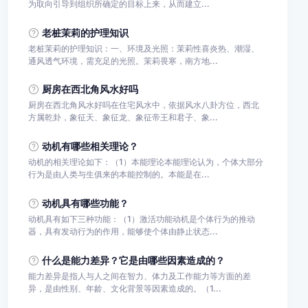
为取向引导到组织所确定的目标上来，从而建立...
老桩茉莉的护理知识
老桩茉莉的护理知识：一、环境及光照：茉莉性喜炎热、潮湿、
通风透气环境，需充足的光照。茉莉畏寒，南方地...
厨房在西北角风水好吗
厨房在西北角风水好吗在住宅风水中，依据风水八卦方位，西北
方属乾卦，象征天、象征龙、象征帝王和君子、象...
动机有哪些相关理论？
动机的相关理论如下：（1）本能理论本能理论认为，个体大部分
行为是由人类与生俱来的本能控制的。本能是在...
动机具有哪些功能？
动机具有如下三种功能：（1）激活功能动机是个体行为的推动
器，具有发动行为的作用，能够使个体由静止状态...
什么是能力差异？它是由哪些因素造成的？
能力差异是指人与人之间在智力、体力及工作能力等方面的差
异，是由性别、年龄、文化背景等因素造成的。（1...