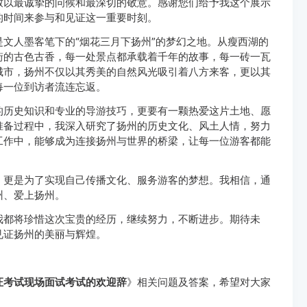
致以最诚挚的问候和最深切的敬意。感谢您们给予我这个展示
的时间来参与和见证这一重要时刻。
文人墨客笔下的“烟花三月下扬州”的梦幻之地。从瘦西湖的
街的古色古香，每一处景点都承载着千年的故事，每一砖一瓦
城市，扬州不仅以其秀美的自然风光吸引着八方来客，更以其
每一位到访者流连忘返。
的历史知识和专业的导游技巧，更要有一颗热爱这片土地、愿
准备过程中，我深入研究了扬州的历史文化、风土人情，努力
工作中，能够成为连接扬州与世界的桥梁，让每一位游客都能
，更是为了实现自己传播文化、服务游客的梦想。我相信，通
州、爱上扬州。
我都将珍惜这次宝贵的经历，继续努力，不断进步。期待未
见证扬州的美丽与辉煌。
证考试现场面试考试的欢迎辞
》相关问题及答案，希望对大家