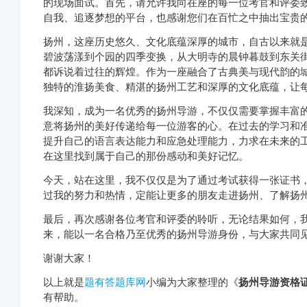
的现场面试。首先，请允许我向在座的每一位考官和评委
自我、追逐梦想的平台，也感谢您们在百忙之中抽出宝贵
扬州，这座历史悠久、文化底蕴深厚的城市，自古以来就是
碧波荡漾到个园的四季变换，从大明寺的晨钟暮鼓到东关
都诉说着过往的辉煌。作为一座融合了古典美与现代韵的
独特的淮扬美食、精湛的扬州工艺和深厚的文化底蕴，让
我深知，成为一名优秀的扬州导游，不仅仅需要掌握丰富
意将扬州的美好传递给每一位游客的心。在过去的学习和
提升自己的语言表达能力和应急处理能力，力求在未来的
在这里找到属于自己的那份感动和美好记忆。
今天，站在这里，我不仅仅是为了通过考试获得一张证书
过我的努力和热情，定能让更多的朋友走进扬州、了解扬
最后，再次感谢各位考官和评委的聆听，无论结果如何，
来，能以一名合格乃至优秀的扬州导游身份，与大家共同
谢谢大家！
以上就是
题有答题库网
小编为大家整理的《
扬州导游资格
有帮助。
http://www.tiyouda.com/jdt/1241.html