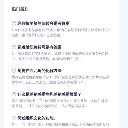
热门题目
经典搞笑脑筋急转弯题有答案
1.为什么蚕宝宝很有钱?答案：因为它会结茧(节俭)2.铅笔姓什么?
答案：萧,削(萧)铅笔3.玉米想追...
超难脑筋急转弯题有答案
1.小丽和妈妈买了8个苹果，妈妈让小丽把这些苹果装进5个口袋
中，每个口袋里都是双数，你能做到吗?【答...
厨房在西北角的化解方法
厨房在西北角的化解方法1、黄布包土化解厨房在西北角风水在风
水学中，五行土能泄火，想要化解厨房在西北角...
什么是差别感受性和差别感觉阈限？
两个同样的刺激，它们的强度只有存在一定的差异，才能引起感
觉差别。一支8人的小合唱队伍，2人因病假缺席...
简述组织文化的功能。
答：（1）导向功能：把组织整体和组织员工个人的价值取向及行