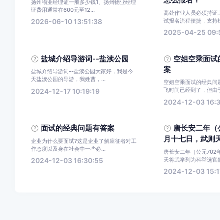
怎么报名？
扬州物业经理证一般多少钱1、扬州物业经理
证费用通常在600元至12...
高处作业人员必须持证
试报名流程便捷，支持机
2026-06-10 13:51:38
2025-04-25 09:
盐城介绍导游词--盐渎公园
空姐空乘面试
案
盐城介绍导游词--盐渎公园大家好，我是今
天盐渎公园的导游，我姓曹，...
空姐空乘面试的经典问
飞时间已经到了，但由于空
2024-12-17 10:19:19
2024-12-03 16:
面试的经典问题有答案
唐长安二年（
月十七日，武则天将
企业为什么要面试?这是企业了解应征者对工
作态度以及身在社会中一些必...
唐长安二年（公元702
天将武举列为科举选官的正
2024-12-03 16:30:55
2024-12-03 15:1