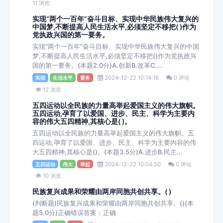
11 浏览
实现“两个一百年”奋斗目标、实现中华民族伟大复兴的
中国梦,不断提高人民生活水平,必须坚定不移把( )作为
党执政兴国的第一要务。
实现“两个一百年”奋斗目标、实现中华民族伟大复兴的中国
梦,不断提高人民生活水平,必须坚定不移把()作为党执政兴
国的第一要务。(本题2.0分)A.创新B.改革C....
2024-12-22 10:14:16
0 评论
实现
生活水平
要务
12 浏览
五四运动以全民族的力量高举起爱国主义的伟大旗帜。
五四运动,孕育了以爱国、进步、民主、科学为主要内
容的伟大五四精神,其核心是( )。
五四运动以全民族的力量高举起爱国主义的伟大旗帜。五
四运动,孕育了以爱国、进步、民主、科学为主要内容的伟
大五四精神,其核心是()。(本题3.5分)A.进步B.民主...
2024-12-22 10:04:50
0 评论
五四运动
伟大
举起
10 浏览
民族复兴成果和荣耀由两岸同胞共创共享。( )
(判断题)民族复兴成果和荣耀由两岸同胞共创共享。()(本
题5.0分)正确错误答案：正确