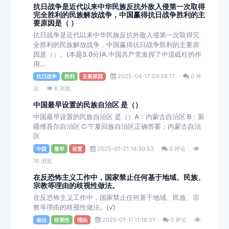
抗日战争是近代以来中华民族反抗外敌入侵第一次取得
完全胜利的民族解放战争，中国赢得抗日战争胜利的主
要原因是（ ）
抗日战争是近代以来中华民族反抗外敌入侵第一次取得完
全胜利的民族解放战争，中国赢得抗日战争胜利的主要原
因是（）。(本题3.0分)A.中国共产党发挥了中流砥柱的作
用...
2025-04-17 09:58:17
0 评
抗日战争
胜利
主要原因
论
6 浏览
中国最早设置的民族自治区 是（）
中国最早设置的民族自治区 是（）A：内蒙古自治区 B：新
疆维吾尔自治区 C:宁夏回族自治区正确答案：内蒙古自治
区
2025-01-21 14:30:53
0 评论
中国
最早
设置
16 浏览
在反恐怖主义工作中，国家禁止任何基于地域、民族、
宗教等理由的歧视性做法。
在反恐怖主义工作中，国家禁止任何基于地域、民族、宗
教等理由的歧视性做法。(√)
2025-01-11 11:18:51
0 评论
做法
歧视性
理由