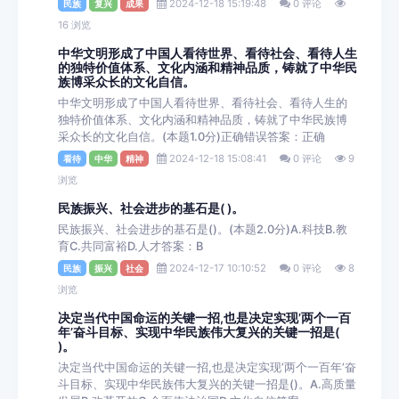
2024-12-18 15:19:48
0 评论
民族
复兴
成果
16 浏览
中华文明形成了中国人看待世界、看待社会、看待人生
的独特价值体系、文化内涵和精神品质，铸就了中华民
族博采众长的文化自信。
中华文明形成了中国人看待世界、看待社会、看待人生的
独特价值体系、文化内涵和精神品质，铸就了中华民族博
采众长的文化自信。(本题1.0分)正确错误答案：正确
2024-12-18 15:08:41
0 评论
9
看待
中华
精神
浏览
民族振兴、社会进步的基石是( )。
民族振兴、社会进步的基石是()。(本题2.0分)A.科技B.教
育C.共同富裕D.人才答案：B
2024-12-17 10:10:52
0 评论
8
民族
振兴
社会
浏览
决定当代中国命运的关键一招,也是决定实现’两个一百
年’奋斗目标、实现中华民族伟大复兴的关键一招是(
)。
决定当代中国命运的关键一招,也是决定实现’两个一百年’奋
斗目标、实现中华民族伟大复兴的关键一招是()。A.高质量