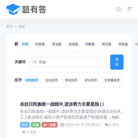
首页
搜索
栏目
不限
问答题
单选题
多选题
判断题
填空题
简答题
搜
关键词
索
排序
时间排序
点击排序
评论排序
评分排序
支持量排序
在抗日民族统一战线中,进步势力主要是指 ( )
在抗日民族统一战线中,进步势力主要是指()(本题3.0分)A.
工人B.农民C.城市小资产阶级D.民族资产阶级答案：ABC
2025-04-17 09:58:27
0 评论
抗日
民族
统一战线
7 浏览