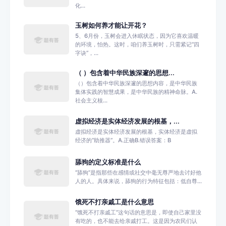
化...
玉树如何养才能让开花？
5、6月份，玉树会进入休眠状态，因为它喜欢温暖
的环境，怕热。这时，咱们养玉树时，只需紧记“四
字诀”，...
（ ）包含着中华民族深邃的思想...
（）包含着中华民族深邃的思想内容，是中华民族
集体实践的智慧成果，是中华民族的精神命脉。A.
社会主义核...
虚拟经济是实体经济发展的根基，...
虚拟经济是实体经济发展的根基，实体经济是虚拟
经济的“助推器”。A.正确B.错误答案：B
舔狗的定义标准是什么
‌“舔狗”是指那些在感情或社交中毫无尊严地去讨好他
人的人。‌具体来说，舔狗的行为特征包括：‌‌低自尊...
饿死不打亲戚工是什么意思
“饿死不打亲戚工”这句话的意思是，即使自己家里没
有吃的，也不能去给亲戚打工。这是因为农民们认