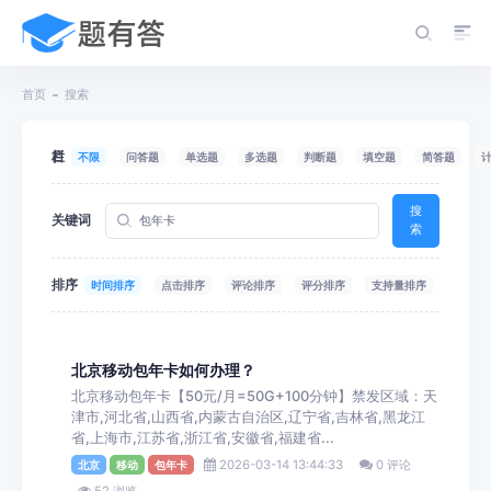
首页
搜索
栏目
不限
问答题
单选题
多选题
判断题
填空题
简答题
搜
关键词
索
排序
时间排序
点击排序
评论排序
评分排序
支持量排序
北京移动包年卡如何办理？
北京移动包年卡【50元/月=50G+100分钟】禁发区域：天
津市,河北省,山西省,内蒙古自治区,辽宁省,吉林省,黑龙江
省,上海市,江苏省,浙江省,安徽省,福建省...
2026-03-14 13:44:33
0 评论
北京
移动
包年卡
52 浏览