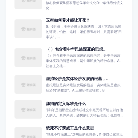
核心价值观B.儒家思想C.革命文化D.中华优秀传统文
化...
玉树如何养才能让开花？
5、6月份，玉树会进入休眠状态，因为它喜欢温暖
的环境，怕热。这时，咱们养玉树时，只需紧记“四
字诀”，...
（ ）包含着中华民族深邃的思想...
（）包含着中华民族深邃的思想内容，是中华民族
集体实践的智慧成果，是中华民族的精神命脉。A.
社会主义核...
虚拟经济是实体经济发展的根基，...
虚拟经济是实体经济发展的根基，实体经济是虚拟
经济的“助推器”。A.正确B.错误答案：B
舔狗的定义标准是什么
‌“舔狗”是指那些在感情或社交中毫无尊严地去讨好他
人的人。‌具体来说，舔狗的行为特征包括：‌‌低自尊...
饿死不打亲戚工是什么意思
“饿死不打亲戚工”这句话的意思是，即使自己家里没