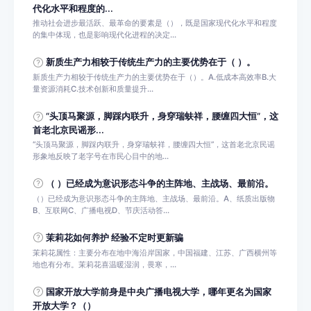
代化水平和程度的...
推动社会进步最活跃、最革命的要素是（），既是国家现代化水平和程度
的集中体现，也是影响现代化进程的决定...
新质生产力相较于传统生产力的主要优势在于（ ）。
新质生产力相较于传统生产力的主要优势在于（）。A.低成本高效率B.大
量资源消耗C.技术创新和质量提升...
“头顶马聚源，脚踩内联升，身穿瑞蚨祥，腰缠四大恒”，这
首老北京民谣形...
“头顶马聚源，脚踩内联升，身穿瑞蚨祥，腰缠四大恒”，这首老北京民谣
形象地反映了老字号在市民心目中的地...
（ ）已经成为意识形态斗争的主阵地、主战场、最前沿。
（）已经成为意识形态斗争的主阵地、主战场、最前沿。A、纸质出版物
B、互联网C、广播电视D、节庆活动答...
茉莉花如何养护 经验不定时更新骗
茉莉花属性：主要分布在地中海沿岸国家，中国福建、江苏、广西横州等
地也有分布。茉莉花喜温暖湿润，畏寒，...
国家开放大学前身是中央广播电视大学，哪年更名为国家
开放大学？（）