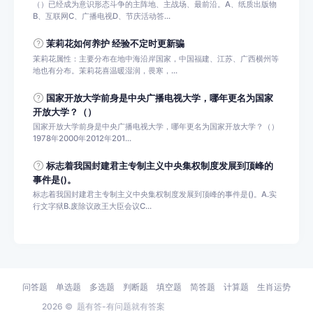
（）已经成为意识形态斗争的主阵地、主战场、最前沿。A、纸质出版物
B、互联网C、广播电视D、节庆活动答...
茉莉花如何养护 经验不定时更新骗
茉莉花属性：主要分布在地中海沿岸国家，中国福建、江苏、广西横州等
地也有分布。茉莉花喜温暖湿润，畏寒，...
国家开放大学前身是中央广播电视大学，哪年更名为国家
开放大学？（）
国家开放大学前身是中央广播电视大学，哪年更名为国家开放大学？（）
1978年2000年2012年201...
标志着我国封建君主专制主义中央集权制度发展到顶峰的
事件是()。
标志着我国封建君主专制主义中央集权制度发展到顶峰的事件是()。A.实
行文字狱B.废除议政王大臣会议C...
问答题
单选题
多选题
判断题
填空题
简答题
计算题
生肖运势
2026 ©
题有答-有问题就有答案