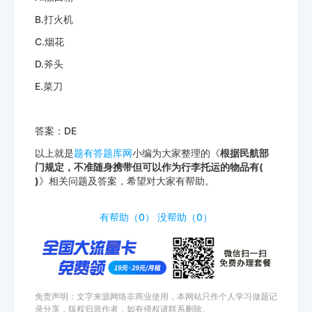
B.打火机
C.烟花
D.斧头
E.菜刀
答案：DE
以上就是
题有答题库网
小编为大家整理的《
根据民航部
门规定，不准随身携带但可以作为行李托运的物品有(
)
》相关问题及答案，希望对大家有帮助。
http://www.tiyouda.com/dxt/911.html
有帮助（
0
）
没帮助（
0
）
免责声明：文字来源网络非商业使用，本网站只作个人学习做题记
录分享，版权归原作者，如有侵权请联系删除。