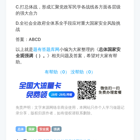
C.打总体战，形成汇聚党政军民学各战线各方面各层级
的强大合力
D.全社会全政府全体系全手段应对重大国家安全风险挑
战
答案：ABCD
以上就是
题有答题库网
小编为大家整理的《
总体国家安
全观强调（ ）。
》相关问题及答案，希望对大家有帮
助。
http://www.tiyouda.com/dxt/1688.html
有帮助（
0
）
没帮助（
0
）
免责声明：文字来源网络非商业使用，本网站只作个人学习做题记
录分享，版权归原作者，如有侵权请联系删除。
总体
国家
安全观
强调